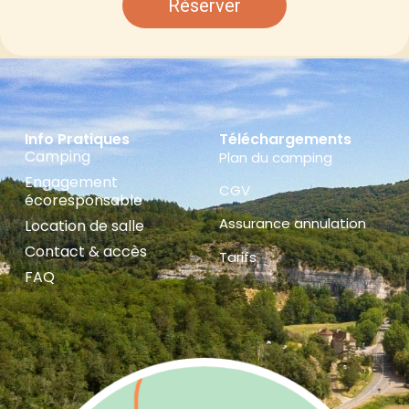
Réserver
Info Pratiques
Téléchargements
Camping
Plan du camping
Engagement
CGV
écoresponsable
Assurance annulation
Location de salle
Contact & accès
Tarifs
FAQ