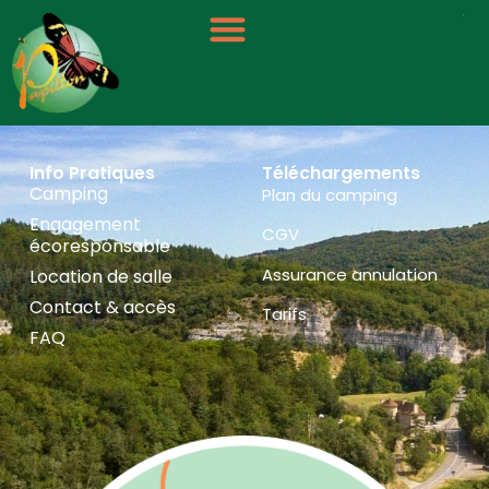
Panneau de gestion des cookies
Cottages
Info Pratiques
Téléchargements
Camping
Plan du camping
Engagement
CGV
écoresponsable
Assurance annulation
Location de salle
Contact & accès
Tarifs
FAQ