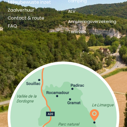
camping
Milieubewuste inzet
Zaalverhuur
ALV
Contact & route
Annuleringsverzekering
FAQ
Tarieven