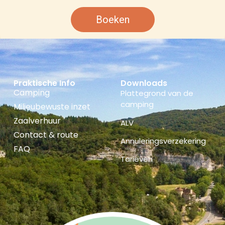
Boeken
Praktische Info
Downloads
Camping
Plattegrond van de
camping
Milieubewuste inzet
Zaalverhuur
ALV
Contact & route
Annuleringsverzekering
FAQ
Tarieven