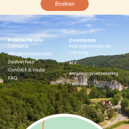
Boeken
Praktische Info
Downloads
Camping
Plattegrond van de
camping
Milieubewuste inzet
Zaalverhuur
ALV
Contact & route
Annuleringsverzekering
FAQ
Tarieven