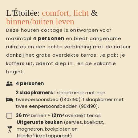
L'Étoilée:
comfort, licht
&
binnen/buiten leven
Deze houten cottage is ontworpen voor
maximaal
4 personen
en biedt aangename
ruimtes en een echte verbinding met de natuur
dankzij het grote overdekte terras. Je pakt je
koffers uit, ademt diep in… en de vakantie
begint.
4 personen
2 slaapkamers
1 slaapkamer met een
tweepersoonsbed (140x190), 1 slaapkamer met
twee eenpersoonsbedden (90x190).
36 m²
binnen +
12 m²
overdekt terras
Uitgeruste keuken
(servies, koelkast,
magnetron, kookplaten en
filterkoffiezetapparaat)