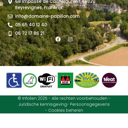
68 Impasse de Cachelaurent 46320
Reyrevignes, Frankrijk
info@domaine-papillon.com
05 65 40 12 40
06 72 17 86 21
© Infolien 2025 - Alle rechten voorbehouden -
Juridische kennisgeving
- Persoonsgegevens
- Cookies beheren